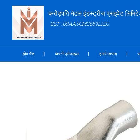
करोड़पति मेटल इंडस्ट्रीज प्राइवेट लिमिट
GST : 09AASCM2689L1ZG
होम पेज
कंपनी प्रोफाइल
हमारे उत्पाद
स