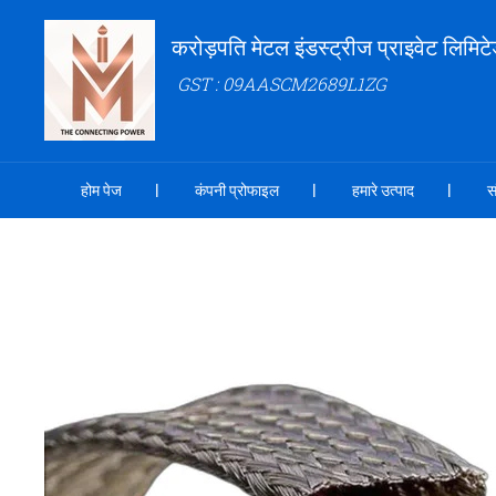
करोड़पति मेटल इंडस्ट्रीज प्राइवेट लिमिट
GST : 09AASCM2689L1ZG
होम पेज
कंपनी प्रोफाइल
हमारे उत्पाद
स